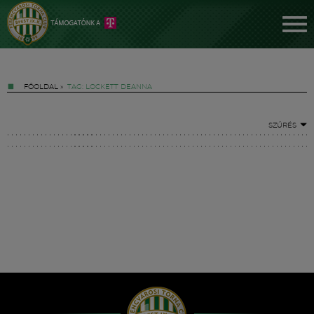
FŐOLDAL
»
TAG: LOCKETT DEANNA
SZŰRÉS
Jegyek
FM YouTube +
Hírek