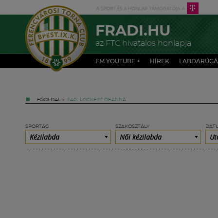
FRADI.HU
az FTC hivatalos honlapja
FM YOUTUBE +
HÍREK
LABDARÚGÁ
FŐOLDAL
»
TAG: LOCKETT DEANNA
SPORTÁG
SZAKOSZTÁLY
DÁT
Kézilabda
Női kézilabda
Ut