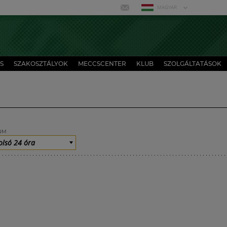
MAGYAR
S
SZAKOSZTÁLYOK
MECCSCENTER
KLUB
SZOLGÁLTATÁSOK
UM
olsó 24 óra