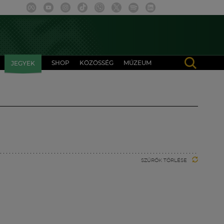
SHOP
KÖZÖSSÉG
MÚZEUM
JEGYEK
SZŰRŐK TÖRLÉSE