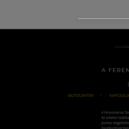
A FERE
SAJTÓCENTER
KAPCSOLA
A Ferencvárosi To
Az oldalon találha
pontos megjelölésé
hivatkozással has