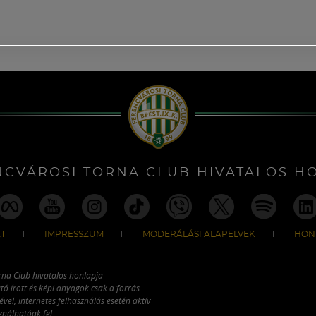
NCVÁROSI TORNA CLUB HIVATALOS H
T
IMPRESSZUM
MODERÁLÁSI ALAPELVEK
HON
rna Club hivatalos honlapja
tó írott és képi anyagok csak a forrás
vel, internetes felhasználás esetén aktív
ználhatóak fel.