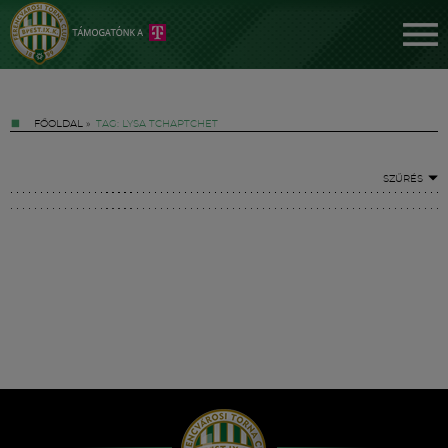
FŐOLDAL
»
TAG: LYSA TCHAPTCHET
SZŰRÉS
Jegyek
FM YouTube +
Hírek