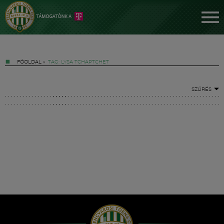
FŐOLDAL
»
TAG: LYSA TCHAPTCHET
SZŰRÉS
Jegyek
FM YouTube +
Hírek