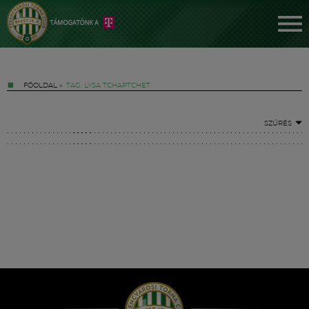
FŐOLDAL
»
TAG: LYSA TCHAPTCHET
SZŰRÉS
Jegyek
FM YouTube +
Hírek