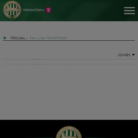
FŐOLDAL
»
TAG: LYSA TCHAPTCHET
SZŰRÉS
Jegyek
FM YouTube +
Hírek