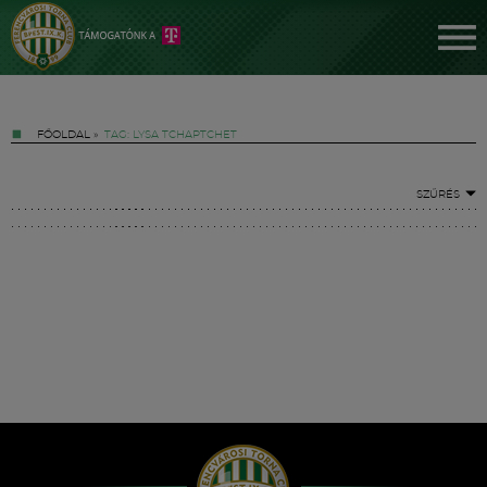
FŐOLDAL
»
TAG: LYSA TCHAPTCHET
SZŰRÉS
Jegyek
FM YouTube +
Hírek