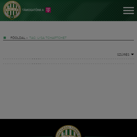
FŐOLDAL
»
TAG: LYSA TCHAPTCHET
SZŰRÉS
Jegyek
FM YouTube +
Hírek