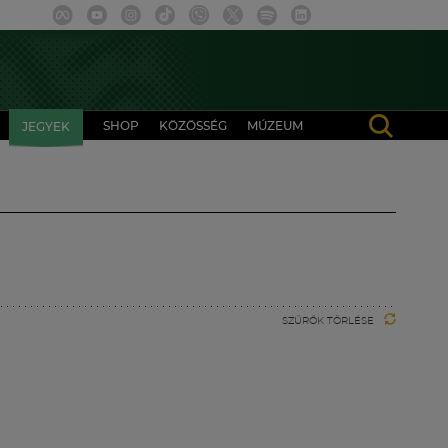
SHOP
KÖZÖSSÉG
MÚZEUM
JEGYEK
SZŰRŐK TÖRLÉSE