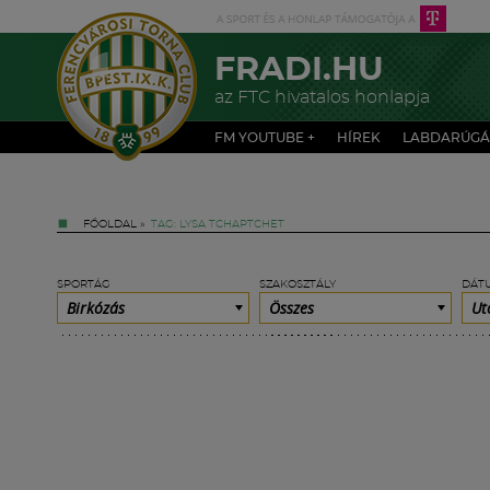
FRADI.HU
az FTC hivatalos honlapja
FM YOUTUBE +
HÍREK
LABDARÚGÁ
FŐOLDAL
»
TAG: LYSA TCHAPTCHET
SPORTÁG
SZAKOSZTÁLY
DÁT
Birkózás
Összes
Ut