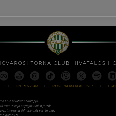
NCVÁROSI TORNA CLUB HIVATALOS H
T
IMPRESSZUM
MODERÁLÁSI ALAPELVEK
HON
rna Club hivatalos honlapja
tó írott és képi anyagok csak a forrás
vel, internetes felhasználás esetén aktív
ználhatóak fel.