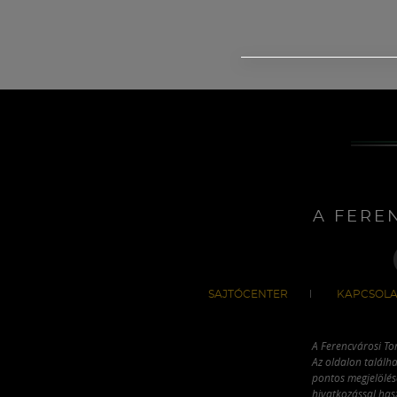
A FERE
SAJTÓCENTER
KAPCSOLA
A Ferencvárosi To
Az oldalon találha
pontos megjelölésé
hivatkozással has