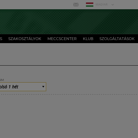
MAGYAR
S
SZAKOSZTÁLYOK
MECCSCENTER
KLUB
SZOLGÁLTATÁSOK
UM
olsó 1 hét