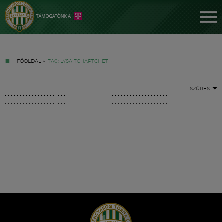
FŐOLDAL
»
TAG: LYSA TCHAPTCHET
SZŰRÉS
Jegyek
FM YouTube +
Hírek