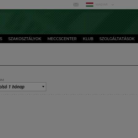
MAGYAR
S
SZAKOSZTÁLYOK
MECCSCENTER
KLUB
SZOLGÁLTATÁSOK
UM
olsó 1 hónap