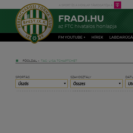
FRADI.HU
az FTC hivatalos honlapja
FM YOUTUBE +
HÍREK
LABDARÚGÁ
FŐOLDAL
»
TAG: LYSA TCHAPTCHET
SPORTÁG
SZAKOSZTÁLY
DÁT
Úszás
Összes
Ut