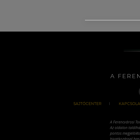
A FERE
SAJTÓCENTER
KAPCSOLA
A Ferencvárosi To
Az oldalon találha
pontos megjelölésé
hivatkozással has