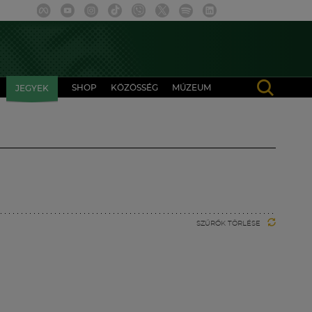
SHOP
KÖZÖSSÉG
MÚZEUM
JEGYEK
SZŰRŐK TÖRLÉSE