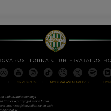
NCVÁROSI TORNA CLUB HIVATALOS H
T
IMPRESSZUM
MODERÁLÁSI ALAPELVEK
HON
rna Club hivatalos honlapja
tó írott és képi anyagok csak a forrás
vel, internetes felhasználás esetén aktív
ználhatóak fel.