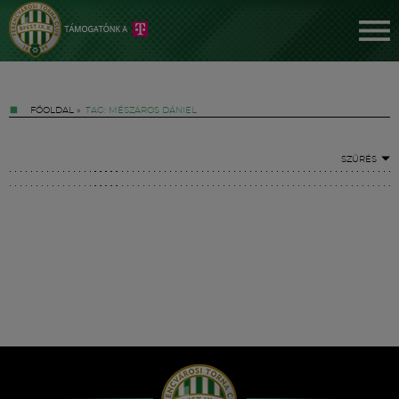
FŐOLDAL
»
TAG: MÉSZÁROS DÁNIEL
SZŰRÉS
Jegyek
FM YouTube +
Hírek