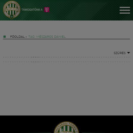
FŐOLDAL
»
TAG: MÉSZÁROS DÁNIEL
SZŰRÉS
Jegyek
FM YouTube +
Hírek