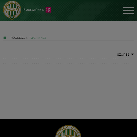
FŐOLDAL
»
TAG: MKSZ
SZŰRÉS
Jegyek
FM YouTube +
Hírek