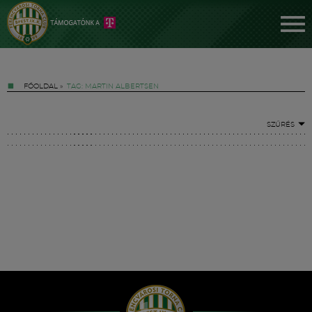
FŐOLDAL
»
TAG: MARTIN ALBERTSEN
SZŰRÉS
Jegyek
FM YouTube +
Hírek