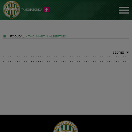
FŐOLDAL
»
TAG: MARTIN ALBERTSEN
SZŰRÉS
Jegyek
FM YouTube +
Hírek