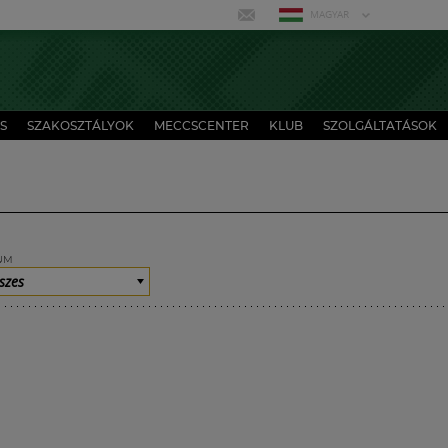
MAGYAR
S
SZAKOSZTÁLYOK
MECCSCENTER
KLUB
SZOLGÁLTATÁSOK
UM
szes