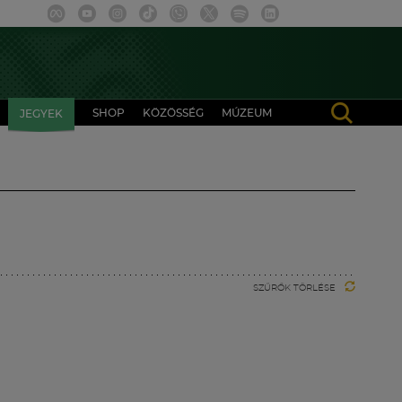
SHOP
KÖZÖSSÉG
MÚZEUM
JEGYEK
SZŰRŐK TÖRLÉSE