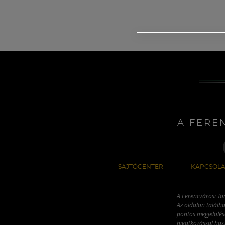
A FERE
SAJTÓCENTER
KAPCSOLA
A Ferencvárosi To
Az oldalon találha
pontos megjelölésé
hivatkozással has