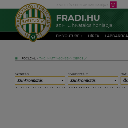
FRADI.HU
az FTC hivatalos honlapja
FM YOUTUBE +
HÍREK
LABDARÚGÁ
FŐOLDAL
»
TAG: MATTYASOVSZKY GERGELY
SPORTÁG
SZAKOSZTÁLY
DÁT
Szinkronúszás
Szinkronúszás
Ös