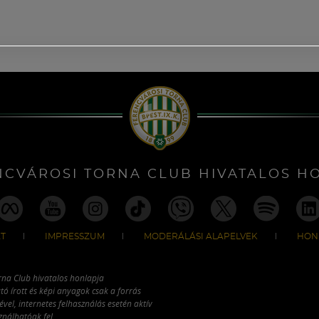
NCVÁROSI TORNA CLUB HIVATALOS H
T
IMPRESSZUM
MODERÁLÁSI ALAPELVEK
HON
rna Club hivatalos honlapja
tó írott és képi anyagok csak a forrás
vel, internetes felhasználás esetén aktív
ználhatóak fel.