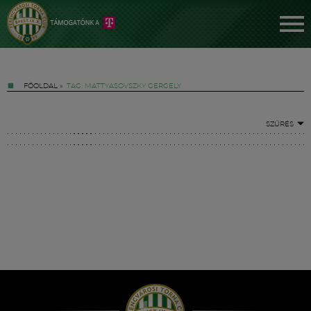
FŐOLDAL
»
TAG: MATTYASOVSZKY GERGELY
SZŰRÉS
Jegyek
FM YouTube +
Hírek