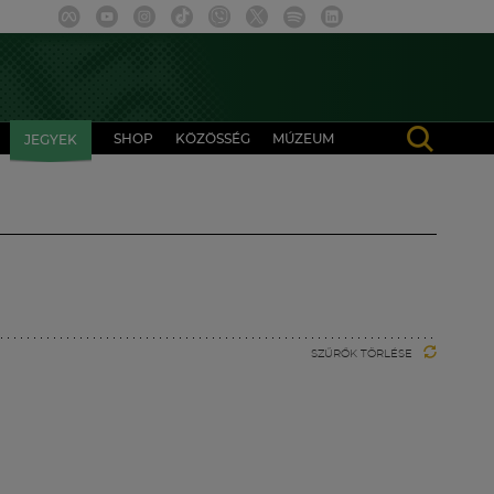
SHOP
KÖZÖSSÉG
MÚZEUM
JEGYEK
SZŰRŐK TÖRLÉSE