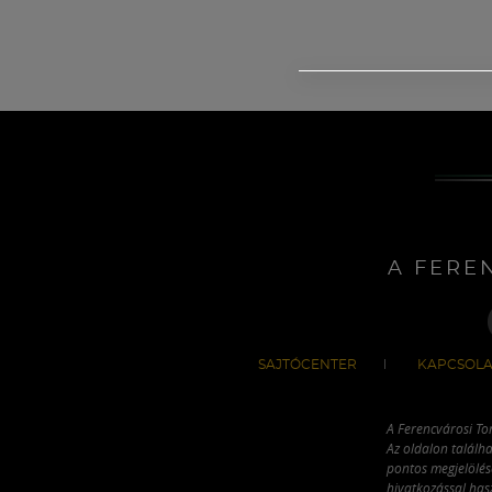
A FERE
SAJTÓCENTER
KAPCSOLA
A Ferencvárosi To
Az oldalon találha
pontos megjelölésé
hivatkozással has