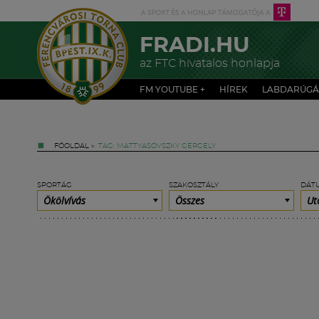
FRADI.HU
az FTC hivatalos honlapja
FM YOUTUBE +
HÍREK
LABDARÚGÁ
FŐOLDAL
»
TAG: MATTYASOVSZKY GERGELY
SPORTÁG
SZAKOSZTÁLY
DÁT
Ökölvívás
Összes
Ut