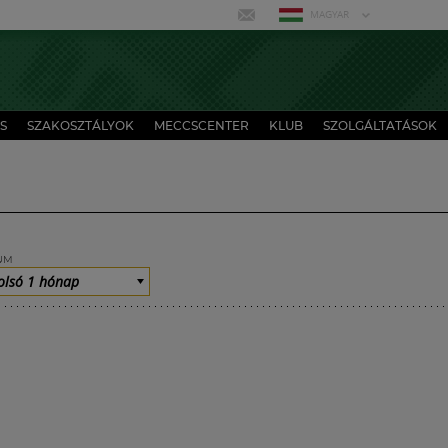
MAGYAR
S
SZAKOSZTÁLYOK
MECCSCENTER
KLUB
SZOLGÁLTATÁSOK
UM
olsó 1 hónap