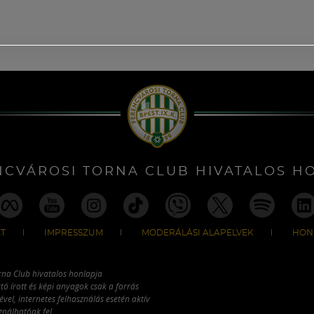
NCVÁROSI TORNA CLUB HIVATALOS H
T
IMPRESSZUM
MODERÁLÁSI ALAPELVEK
HON
rna Club hivatalos honlapja
tó írott és képi anyagok csak a forrás
vel, internetes felhasználás esetén aktív
ználhatóak fel.