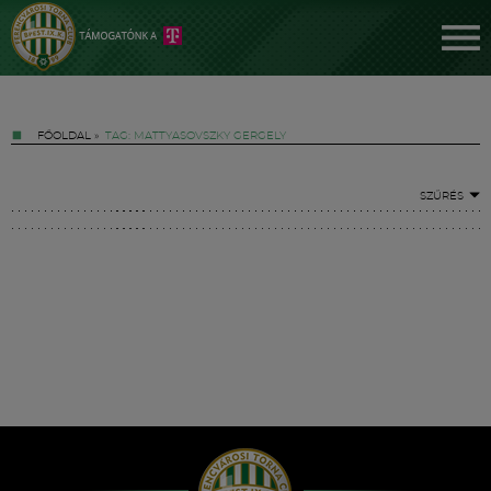
FŐOLDAL
»
TAG: MATTYASOVSZKY GERGELY
SZŰRÉS
Jegyek
FM YouTube +
Hírek