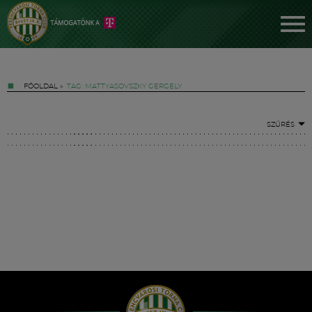
FŐOLDAL
»
TAG: MATTYASOVSZKY GERGELY
SZŰRÉS
Jegyek
FM YouTube +
Hírek