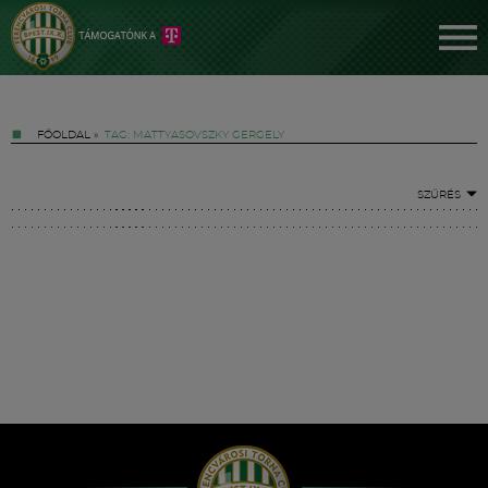
FŐOLDAL
»
TAG: MATTYASOVSZKY GERGELY
SZŰRÉS
Jegyek
FM YouTube +
Hírek