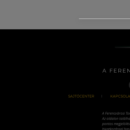
A FERE
SAJTÓCENTER
KAPCSOLA
A Ferencvárosi To
Az oldalon találha
pontos megjelölésé
hivatkozással has