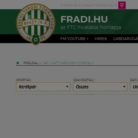
FRADI.HU
az FTC hivatalos honlapja
FM YOUTUBE +
HÍREK
LABDARÚGÁ
FŐOLDAL
»
TAG: MATTYASOVSZKY GERGELY
SPORTÁG
SZAKOSZTÁLY
DÁT
Kerékpár
Összes
Ut