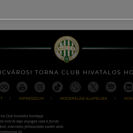
NCVÁROSI TORNA CLUB HIVATALOS H
T
IMPRESSZUM
MODERÁLÁSI ALAPELVEK
HON
rna Club hivatalos honlapja
tó írott és képi anyagok csak a forrás
vel, internetes felhasználás esetén aktív
ználhatóak fel.