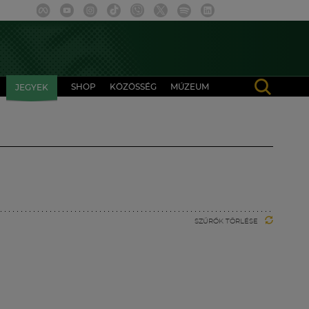
SHOP
KÖZÖSSÉG
MÚZEUM
JEGYEK
SZŰRŐK TÖRLÉSE