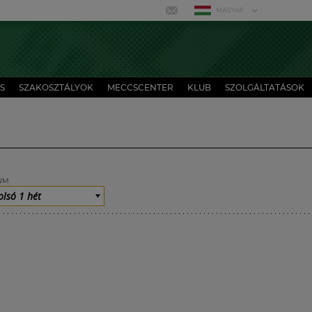
MAGYAR
S
SZAKOSZTÁLYOK
MECCSCENTER
KLUB
SZOLGÁLTATÁSOK
UM
olsó 1 hét