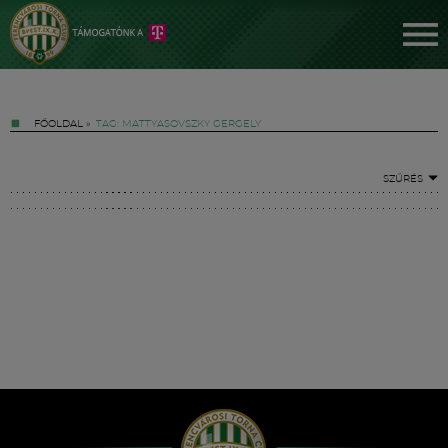
FŐOLDAL
»
TAG: MATTYASOVSZKY GERGELY
SZŰRÉS
Jegyek
FM YouTube +
Hírek