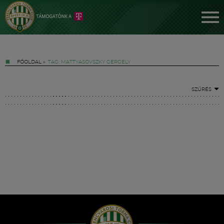
FŐOLDAL
»
TAG: MATTYASOVSZKY GERGELY
SZŰRÉS
Jegyek
FM YouTube +
Hírek