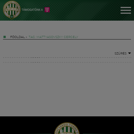
FŐOLDAL
»
TAG: MATTYASOVSZKY GERGELY
SZŰRÉS
Jegyek
FM YouTube +
Hírek