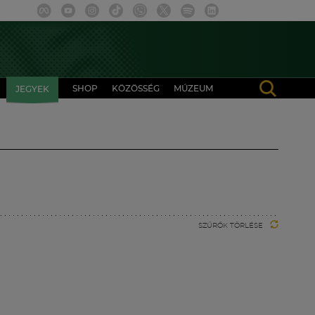
SHOP
KÖZÖSSÉG
MÚZEUM
JEGYEK
SZŰRŐK TÖRLÉSE