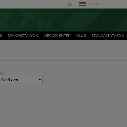
MAGYAR
S
SZAKOSZTÁLYOK
MECCSCENTER
KLUB
SZOLGÁLTATÁSOK
UM
olsó 3 nap