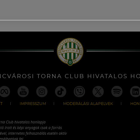
NCVÁROSI TORNA CLUB HIVATALOS H
T
IMPRESSZUM
MODERÁLÁSI ALAPELVEK
HON
rna Club hivatalos honlapja
tó írott és képi anyagok csak a forrás
vel, internetes felhasználás esetén aktív
ználhatóak fel.