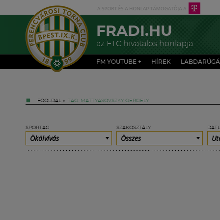
FRADI.HU
az FTC hivatalos honlapja
FM YOUTUBE +
HÍREK
LABDARÚGÁ
FŐOLDAL
»
TAG: MATTYASOVSZKY GERGELY
SPORTÁG
SZAKOSZTÁLY
DÁT
Ökölvívás
Összes
Ut