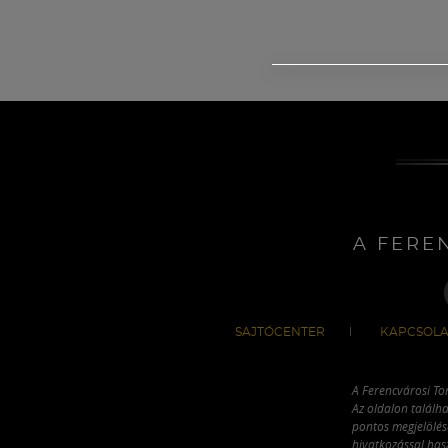
A FERE
SAJTÓCENTER
KAPCSOLA
A Ferencvárosi To
Az oldalon találha
pontos megjelölésé
hivatkozással has