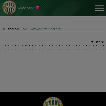
FŐOLDAL
»
TAG: MATTYASOVSZKY GERGELY
SZŰRÉS
Jegyek
FM YouTube +
Hírek