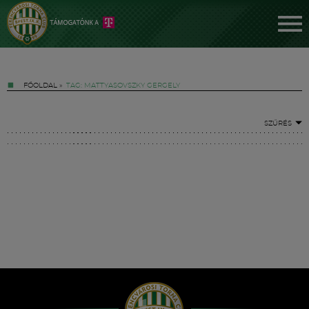
FŐOLDAL
»
TAG: MATTYASOVSZKY GERGELY
SZŰRÉS
Jegyek
FM YouTube +
Hírek