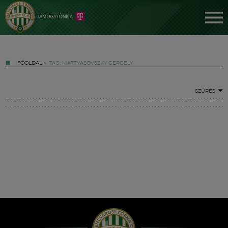
FŐOLDAL
»
TAG: MATTYASOVSZKY GERGELY
SZŰRÉS
Jegyek
FM YouTube +
Hírek