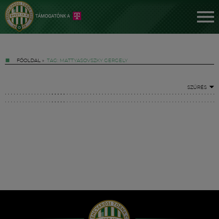
FŐOLDAL
»
TAG: MATTYASOVSZKY GERGELY
SZŰRÉS
Jegyek
FM YouTube +
Hírek