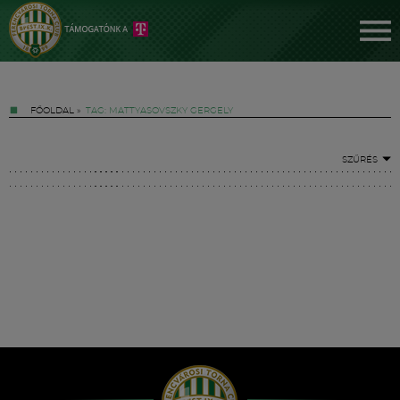
FŐOLDAL
»
TAG: MATTYASOVSZKY GERGELY
SZŰRÉS
Jegyek
FM YouTube +
Hírek