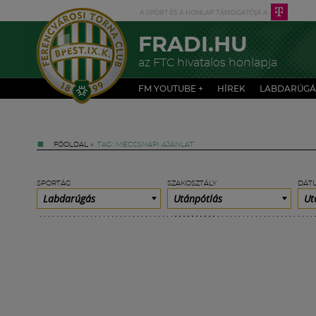
FRADI.HU
az FTC hivatalos honlapja
FM YOUTUBE +
HÍREK
LABDARÚGÁ
FŐOLDAL
»
TAG: MECCSNAPI AJÁNLAT
SPORTÁG
SZAKOSZTÁLY
DÁT
Labdarúgás
Utánpótlás
Ut