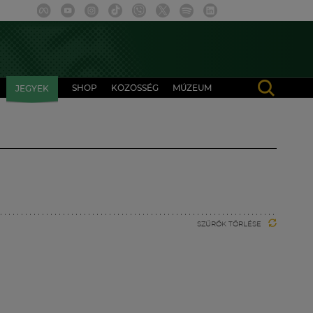
SHOP
KÖZÖSSÉG
MÚZEUM
JEGYEK
SZŰRŐK TÖRLÉSE