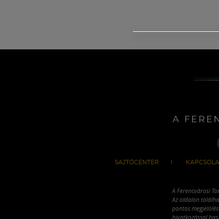
A FERE
SAJTÓCENTER
KAPCSOLA
A Ferencvárosi To
Az oldalon találha
pontos megjelölésé
hivatkozással has