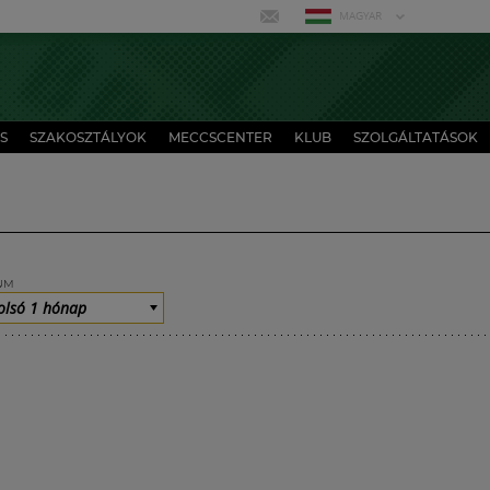
MAGYAR
S
SZAKOSZTÁLYOK
MECCSCENTER
KLUB
SZOLGÁLTATÁSOK
UM
olsó 1 hónap