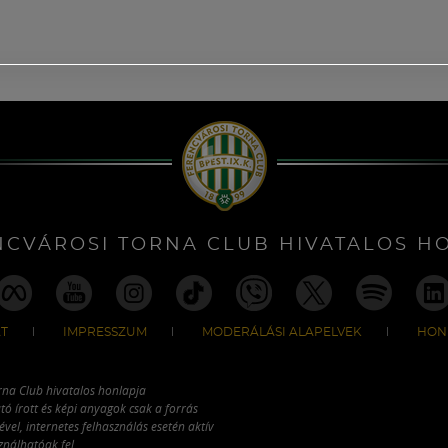
NCVÁROSI TORNA CLUB HIVATALOS H
T
IMPRESSZUM
MODERÁLÁSI ALAPELVEK
HON
rna Club hivatalos honlapja
tó írott és képi anyagok csak a forrás
vel, internetes felhasználás esetén aktív
ználhatóak fel.