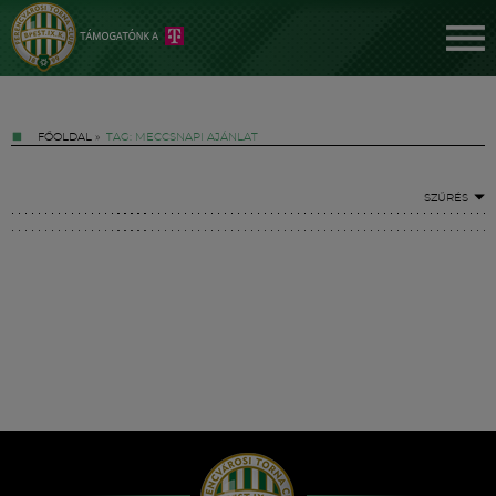
FŐOLDAL
»
TAG: MECCSNAPI AJÁNLAT
SZŰRÉS
Jegyek
FM YouTube +
Hírek