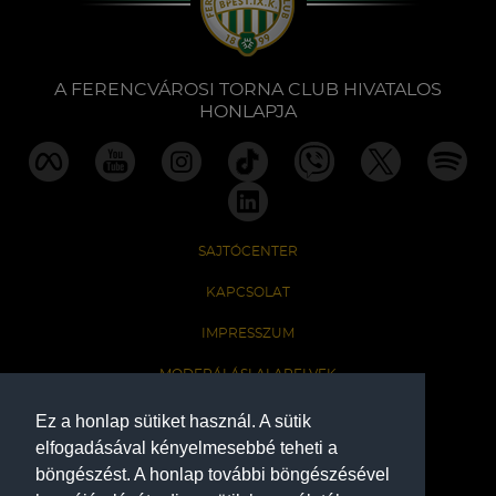
Labdarúgás
Szakosztályok
A FERENCVÁROSI TORNA CLUB HIVATALOS
HONLAPJA
Meccscenter
Klub
SAJTÓCENTER
Szolgáltatások
KAPCSOLAT
IMPRESSZUM
Shop
MODERÁLÁSI ALAPELVEK
HONLAP ADATKEZELÉSI TÁJÉKOZTATÓ
Ez a honlap sütiket használ. A sütik
Közösség
elfogadásával kényelmesebbé teheti a
böngészést. A honlap további böngészésével
A Ferencvárosi Torna Club hivatalos honlapja