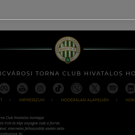
NCVÁROSI TORNA CLUB HIVATALOS H
T
IMPRESSZUM
MODERÁLÁSI ALAPELVEK
HON
rna Club hivatalos honlapja
tó írott és képi anyagok csak a forrás
vel, internetes felhasználás esetén aktív
ználhatóak fel.