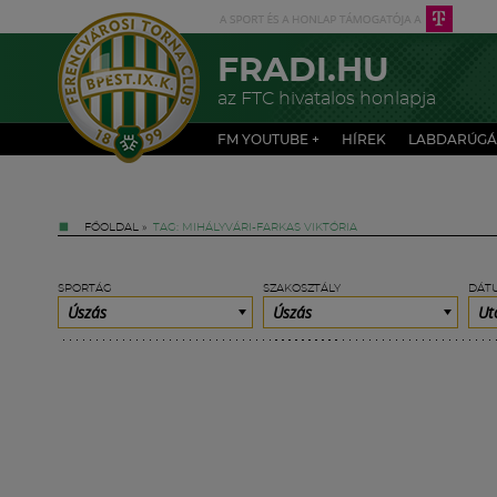
FRADI.HU
az FTC hivatalos honlapja
FM YOUTUBE +
HÍREK
LABDARÚGÁ
FŐOLDAL
»
TAG: MIHÁLYVÁRI-FARKAS VIKTÓRIA
SPORTÁG
SZAKOSZTÁLY
DÁT
Úszás
Úszás
Ut