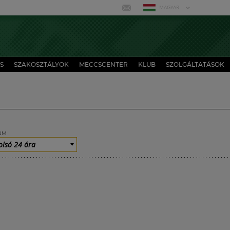
MAGYAR
S
SZAKOSZTÁLYOK
MECCSCENTER
KLUB
SZOLGÁLTATÁSOK
UM
olsó 24 óra