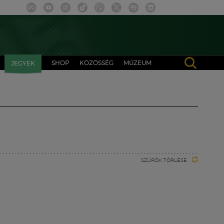
SHOP
KÖZÖSSÉG
MÚZEUM
JEGYEK
SZŰRŐK TÖRLÉSE