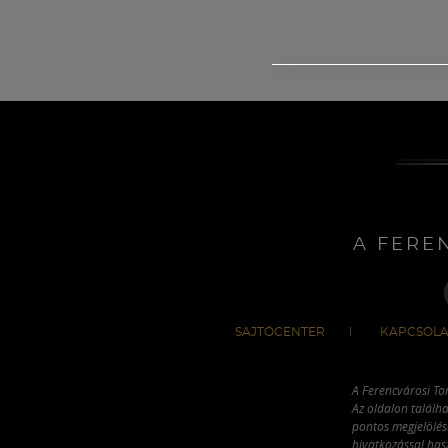
A FERE
SAJTÓCENTER
KAPCSOLA
A Ferencvárosi To
Az oldalon találha
pontos megjelölésé
hivatkozással has