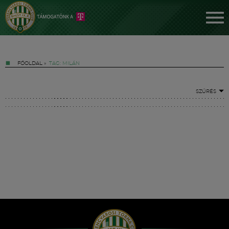
FŐOLDAL
»
TAG: MILÁN
SZŰRÉS
Jegyek
FM YouTube +
Hírek