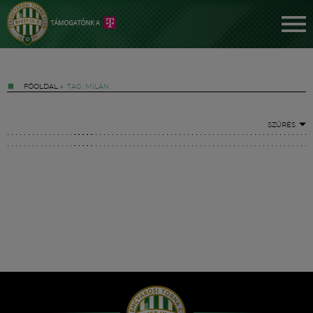
FŐOLDAL
»
TAG: MILÁN
SZŰRÉS
Jegyek
FM YouTube +
Hírek