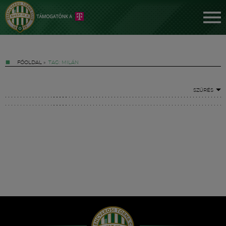
FŐOLDAL
»
TAG: MILÁN
SZŰRÉS
Jegyek
FM YouTube +
Hírek