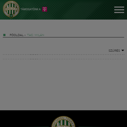
FŐOLDAL
»
TAG: MILÁN
SZŰRÉS
Jegyek
FM YouTube +
Hírek