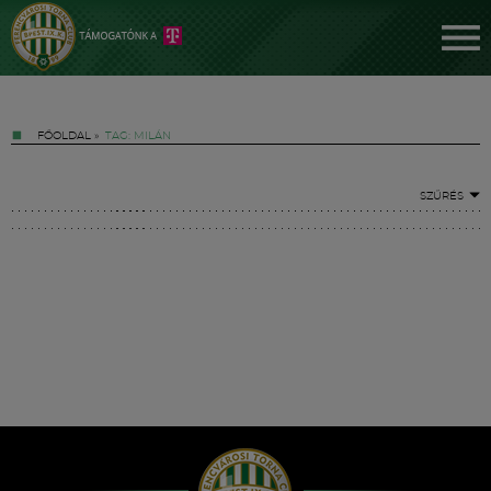
FŐOLDAL
»
TAG: MILÁN
SZŰRÉS
Jegyek
FM YouTube +
Hírek