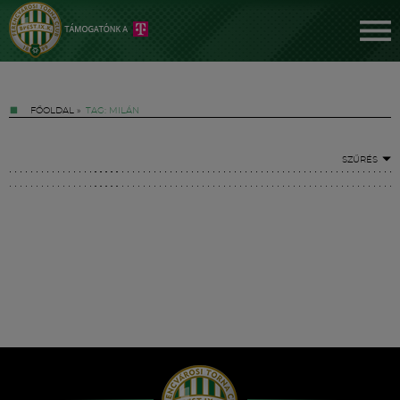
FŐOLDAL
»
TAG: MILÁN
SZŰRÉS
Jegyek
FM YouTube +
Hírek