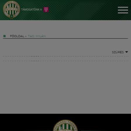
FŐOLDAL
»
TAG: MILÁN
SZŰRÉS
Jegyek
FM YouTube +
Hírek