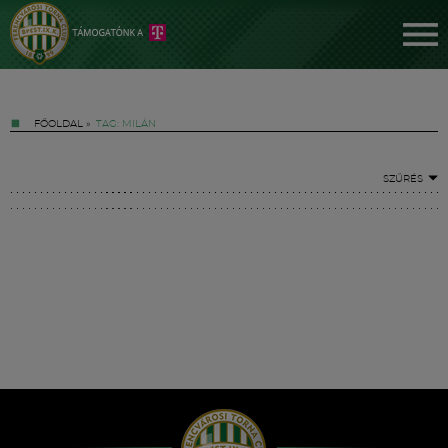
FŐOLDAL
»
TAG: MILÁN
SZŰRÉS
Jegyek
FM YouTube +
Hírek