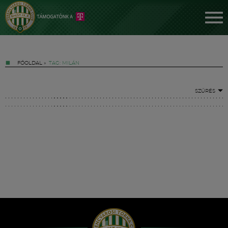
FŐOLDAL
»
TAG: MILÁN
SZŰRÉS
Jegyek
FM YouTube +
Hírek