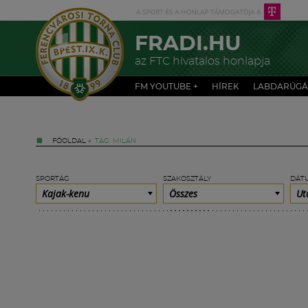
FRADI.HU
az FTC hivatalos honlapja
FM YOUTUBE +
HÍREK
LABDARÚGÁ
FŐOLDAL
»
TAG: MILÁN
SPORTÁG
SZAKOSZTÁLY
DÁT
Kajak-kenu
Összes
Ut