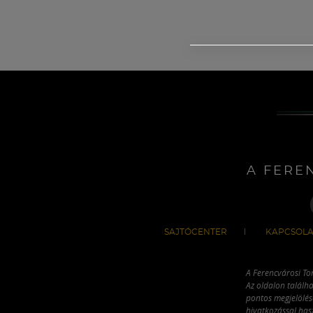
A FERE
SAJTÓCENTER
KAPCSOLA
A Ferencvárosi To
Az oldalon találha
pontos megjelölésé
hivatkozással has