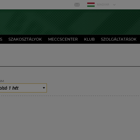
MAGYAR
S
SZAKOSZTÁLYOK
MECCSCENTER
KLUB
SZOLGÁLTATÁSOK
UM
olsó 1 hét