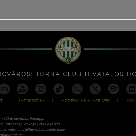
NCVÁROSI TORNA CLUB HIVATALOS H
T
IMPRESSZUM
MODERÁLÁSI ALAPELVEK
HON
rna Club hivatalos honlapja
tó írott és képi anyagok csak a forrás
vel, internetes felhasználás esetén aktív
ználhatóak fel.