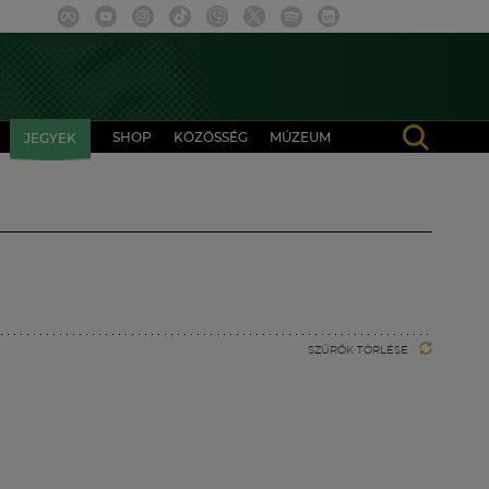
SHOP
KÖZÖSSÉG
MÚZEUM
JEGYEK
SZŰRŐK TÖRLÉSE