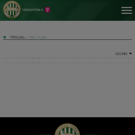
FŐOLDAL
»
TAG: MILÁN
SZŰRÉS
Jegyek
FM YouTube +
Hírek