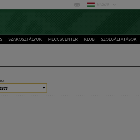
MAGYAR
S
SZAKOSZTÁLYOK
MECCSCENTER
KLUB
SZOLGÁLTATÁSOK
UM
szes