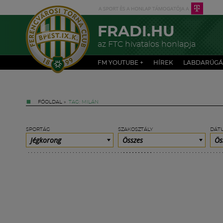
FRADI.HU
az FTC hivatalos honlapja
FM YOUTUBE +
HÍREK
LABDARÚGÁ
FŐOLDAL
»
TAG: MILÁN
SPORTÁG
SZAKOSZTÁLY
DÁT
Jégkorong
Összes
Ös