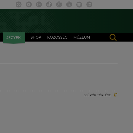
SHOP
KÖZÖSSÉG
MÚZEUM
JEGYEK
SZŰRŐK TÖRLÉSE