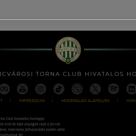
NCVÁROSI TORNA CLUB HIVATALOS H
T
IMPRESSZUM
MODERÁLÁSI ALAPELVEK
HON
rna Club hivatalos honlapja
tó írott és képi anyagok csak a forrás
vel, internetes felhasználás esetén aktív
ználhatóak fel.