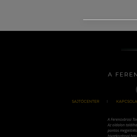
A FERE
SAJTÓCENTER
KAPCSOLA
A Ferencvárosi To
Az oldalon találha
pontos megjelölésé
hivatkozással has