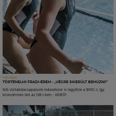
VÍZILABDA
TÖRTÉNELMI FRADI-ÉREM - „VÉGRE SIKERÜLT BEHÚZNI!”
Női vízilabdacsapatunk másodszor is legyőzte a BVSC-t, így
bronzérmes lett az OB I-ben - VIDEÓ!