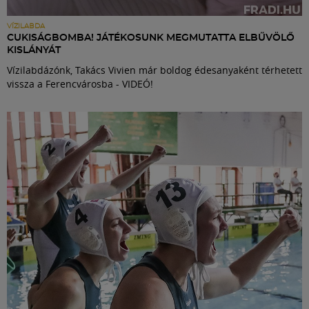
VÍZILABDA
CUKISÁGBOMBA! JÁTÉKOSUNK MEGMUTATTA ELBŰVÖLŐ
KISLÁNYÁT
Vízilabdázónk, Takács Vivien már boldog édesanyaként térhetett
vissza a Ferencvárosba - VIDEÓ!