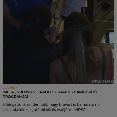
Labdarúgás
Szakosztályok
Meccscenter
Klub
Szolgáltatások
Shop
VÍZILABDA
ÍME, A „STÍLUSOS” FRADI LEGÚJABB CSAPATÉPÍTŐ
PROGRAMJA!
Közösség
Ellátogattunk az idén több nagy bravúrt is bemutató női
vízilabdázóink legutóbbi közös estéjére – VIDEÓ!