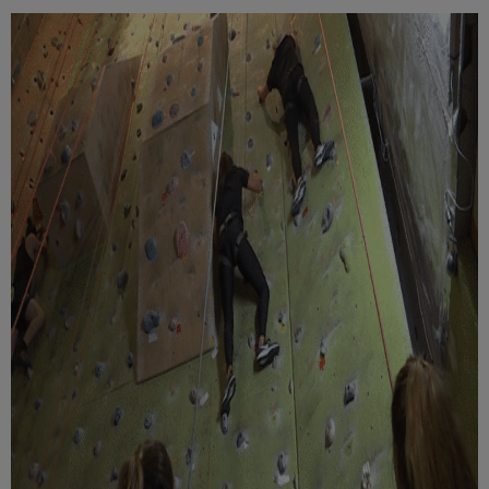
Múzeum
English