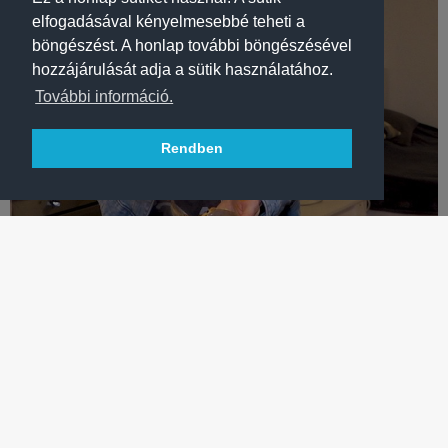
elfogadásával kényelmesebbé teheti a
böngészést. A honlap további böngészésével
hozzájárulását adja a sütik használatához.
További információ.
Rendben
VÍZILABDA
FRADI-SÉF A VÍZBŐL! PÓLÓSUNK SZÍNPOMPÁS ÉTELT
ALKOTOTT
Olimpiai bronzérmes vízilabdázónkkal, Vályi Vandával
egészséges, de nagyon laktató ételt készítettünk – VIDEÓ