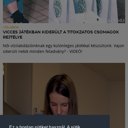
VÍZILABDA
VICCES JÁTÉKBAN KIDERÜLT A TITOKZATOS CSOMAGOK
REJTÉLYE
Női vízilabdázóinknak egy különleges játékkal készültünk. Vajon
sikerült nekik minden feladvány? - VIDEÓ!
Ez a honlap sütiket használ. A sütik