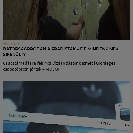
VÍZILABDA
BÁTORSÁGPRÓBÁN A FRADISTÁK – DE MINDENKINEK
SIKERÜLT?
Csúcstámadásra fel! Női vízilabdázóink ismét különleges
csapatépítőn jártak – VIDEÓ!