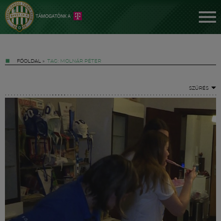
FŐOLDAL
»
TAG: MOLNÁR PÉTER
SZŰRÉS
Jegyek
FM YouTube +
Hírek