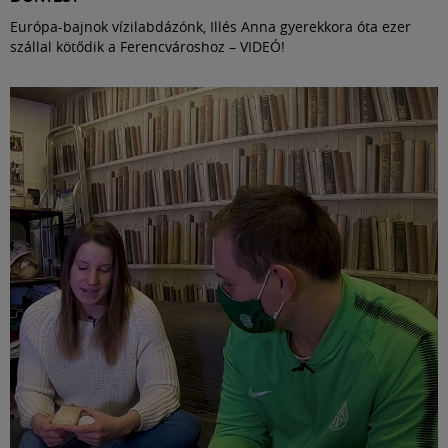
Európa-bajnok vízilabdázónk, Illés Anna gyerekkora óta ezer
szállal kötődik a Ferencvároshoz – VIDEÓ!