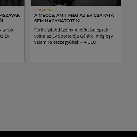
VÍZILABDA
ÖMSZAVAK
A MECCS, AMIT MÉG AZ ÉV CSAPATA
ÓL
SEM HAGYHATOTT KI!
 tarolt
Férfi vízilabdázóink mielőtt beléptek
az Év
volna az Év Sportolója Gálára, még egy
valamire összegyűltek – VIDEÓ!