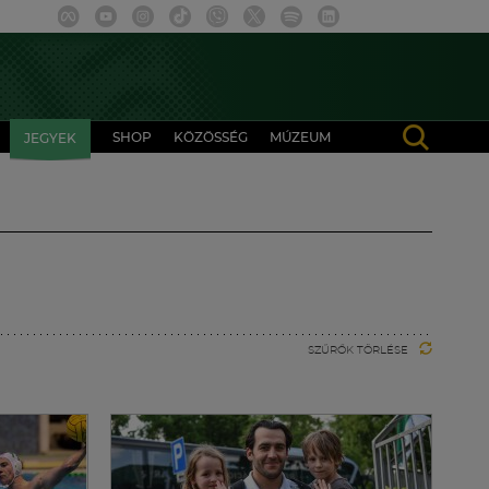
SHOP
KÖZÖSSÉG
MÚZEUM
JEGYEK
SZŰRŐK TÖRLÉSE