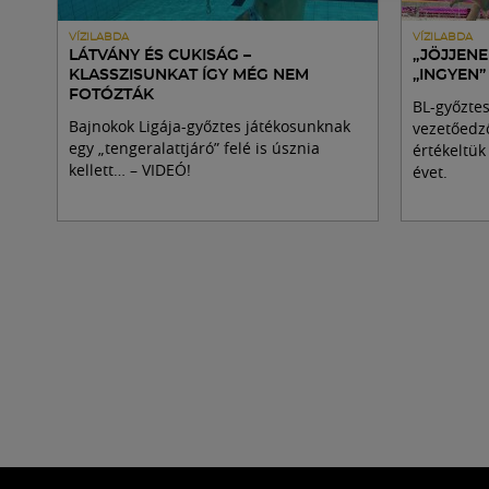
VÍZILABDA
VÍZILABDA
LÁTVÁNY ÉS CUKISÁG –
„JÖJJEN
KLASSZISUNKAT ÍGY MÉG NEM
„INGYEN”
FOTÓZTÁK
BL-győztes
Bajnokok Ligája-győztes játékosunknak
vezetőedző
egy „tengeralattjáró” felé is úsznia
értékeltük
kellett… – VIDEÓ!
évet.