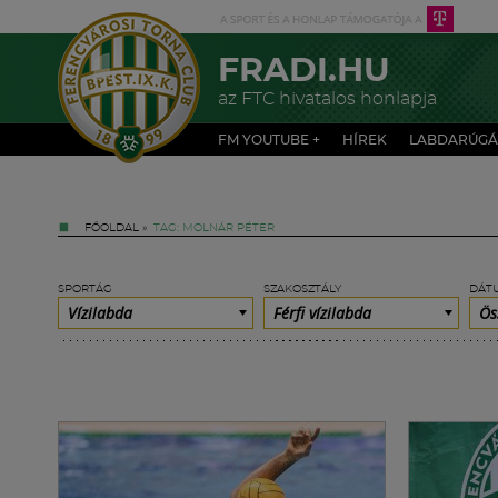
FRADI.HU
az FTC hivatalos honlapja
FM YOUTUBE +
HÍREK
LABDARÚGÁ
FŐOLDAL
»
TAG: MOLNÁR PÉTER
SPORTÁG
SZAKOSZTÁLY
DÁT
Vízilabda
Férfi vízilabda
Ös