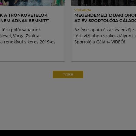
VÍZILABDA
EK A TRÓNKÖVETELŐK!
MEGÉRDEMELT DÍJAK! ÖR
 NEM ADNAK SEMMIT!”
AZ ÉV SPORTOLÓJA GÁLÁR
 férfi pólócsapatunk
Az év csapata és az év edzője –
jével, Varga Zsolttal
férfi vízilabda szakosztályunk 
 a rendkívül sikeres 2019-es
Sportolója Gálán– VIDEÓ!
TÖBB