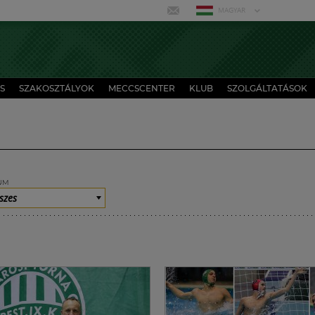
MAGYAR
S
SZAKOSZTÁLYOK
MECCSCENTER
KLUB
SZOLGÁLTATÁSOK
UM
szes