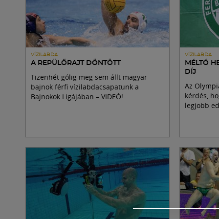
VÍZILABDA
VÍZILABDA
A REPÜLŐRAJT DÖNTÖTT
MÉLTÓ H
DÍJ
Tizenhét gólig meg sem állt magyar
Az Olympi
bajnok férfi vízilabdacsapatunk a
kérdés, ho
Bajnokok Ligájában – VIDEÓ!
legjobb ed