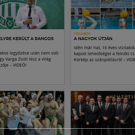
VÍZILABDA
ELYRE KERÜLT A RANGOS
A NAGYOK ÚTJÁN
Idén már hat, 16 éves vízilab
akos legyőzése után nem volt
kapott lehetőséget a felnőtt c
gy Varga Zsolt lesz a világ
Körkép az utánpótlásról – VID
zője – VIDEÓ!