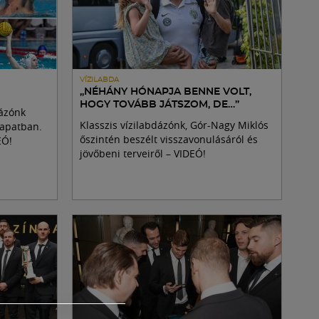
VÍZILABDA
„NÉHÁNY HÓNAPJA BENNE VOLT,
HOGY TOVÁBB JÁTSZOM, DE…”
dázónk
Klasszis vízilabdázónk, Gór-Nagy Miklós
sapatban.
őszintén beszélt visszavonulásáról és
EÓ!
jövőbeni terveiről – VIDEÓ!