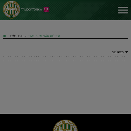
FŐOLDAL
»
TAG: MOLNÁR PÉTER
SZŰRÉS
Jegyek
FM YouTube +
Hírek